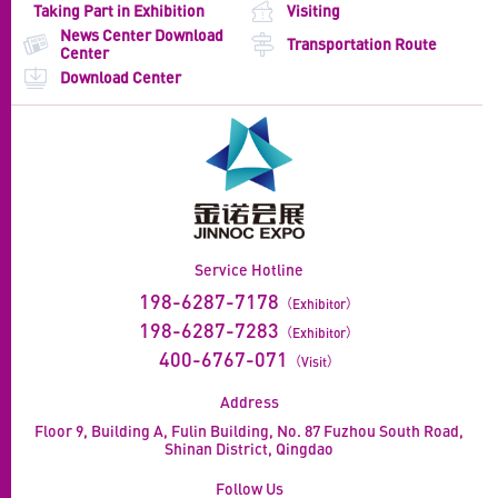
5
8
6
9
3
Taking Part in Exhibition
Visiting
8
9
7
8
6
9
7
,
4
News Center Download
Transportation Route
9
,
8
9
Center
7
,
8
.
5
Download Center
,
.
9
,
8
.
9
6
.
,
.
9
,
7
.
,
.
8
.
9
,
.
Service Hotline
198-6287-7178
（Exhibitor）
198-6287-7283
（Exhibitor）
400-6767-071
（Visit）
Address
Floor 9, Building A, Fulin Building, No. 87 Fuzhou South Road,
Shinan District, Qingdao
Follow Us