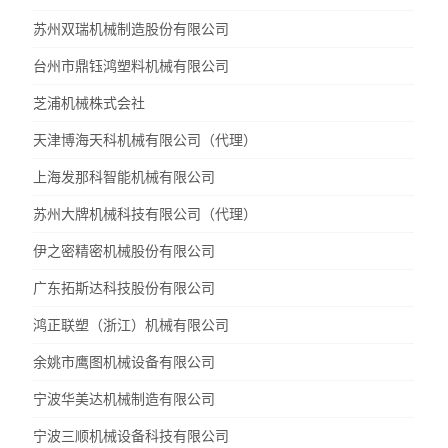
苏州双瑞机械制造股份有限公司
台州市鼎钰鸿塑料机械有限公司
芝浦机械株式会社
天津博海天科机械有限公司（代理）
0
上海发那科智能机械有限公司
0
0
0
1
苏州大牌机械科技有限公司（代理）
1
1
1
2
2
0
0
2
2
3
伊之密精密机械股份有限公司
3
1
1
3
3
4
广东拓斯达科技股份有限公司
4
2
2
4
4
5
0
鸿正联塑（浙江）机械有限公司
5
3
3
5
5
0
6
0
1
余姚市鹰图机械设备有限公司
0
6
4
4
6
6
1
7
0
1
2
1
宁波华美达机械制造有限公司
7
5
5
7
7
2
0
8
1
2
0
3
2
8
6
6
8
8
3
1
9
2
宁波三顺机械设备科技有限公司